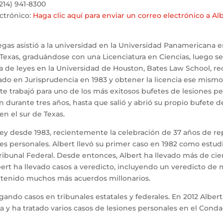
(214) 941-8300
ctrónico:
Haga clic aquí para enviar un correo electrónico a Al
legas asistió a la universidad en la Universidad Panamericana 
Texas, graduándose con una Licenciatura en Ciencias, luego se
la de leyes en la Universidad de Houston, Bates Law School, r
do en Jurisprudencia en 1983 y obtener la licencia ese mismo
te trabajó para uno de los más exitosos bufetes de lesiones p
 durante tres años, hasta que salió y abrió su propio bufete d
n el sur de Texas.
la ley desde 1983, recientemente la celebración de 37 años de r
iones personales. Albert llevó su primer caso en 1982 como estu
Tribunal Federal. Desde entonces, Albert ha llevado más de cie
bert ha llevado casos a veredicto, incluyendo un veredicto de
a tenido muchos más acuerdos millonarios.
gando casos en tribunales estatales y federales. En 2012 Albert
a y ha tratado varios casos de lesiones personales en el Cond