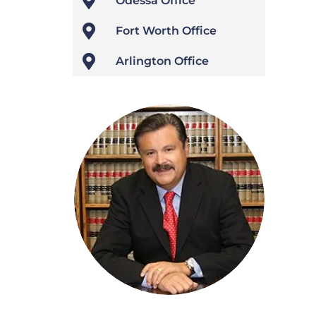

Odessa Office

Fort Worth Office

Arlington Office