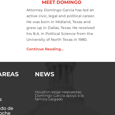
MEET DOMINGO
Attorney Domingo Garcia has led an
active civic, legal and political career.
He was born in Midland, Texas and
grew up in Dallas, Texas. He received
his B.A. in Political Science from the
University of North Texas in 1980.
Continue Reading…
AREAS
NEWS
Houston exige respuestas:
Domingo García apoya a la
s
familia Salgado
do de
Coche