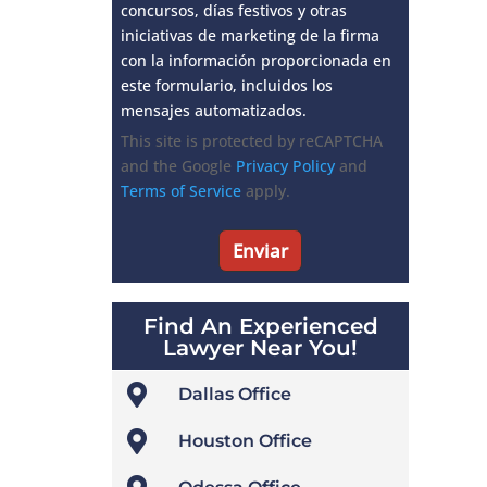
concursos, días festivos y otras
iniciativas de marketing de la firma
con la información proporcionada en
este formulario, incluidos los
mensajes automatizados.
This site is protected by reCAPTCHA
and the Google
Privacy Policy
and
Terms of Service
apply.
Find An Experienced
Lawyer Near You!

Dallas Office

Houston Office