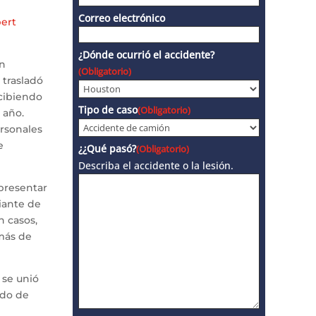
Correo electrónico
bert
¿Dónde ocurrió el accidente?
en
(Obligatorio)
 trasladó
ecibiendo
Tipo de caso
(Obligatorio)
 año.
ersonales
e
¿¿Qué pasó?
(Obligatorio)
Describa el accidente o la lesión.
epresentar
diante de
n casos,
 más de
 se unió
ado de