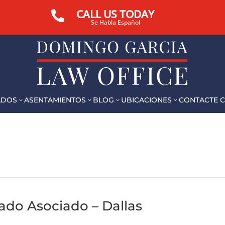
CALL US TODAY

Se Habla Español
ADOS
ASENTAMIENTOS
BLOG
UBICACIONES
CONTACTE 
3
3
3
3
do Asociado – Dallas