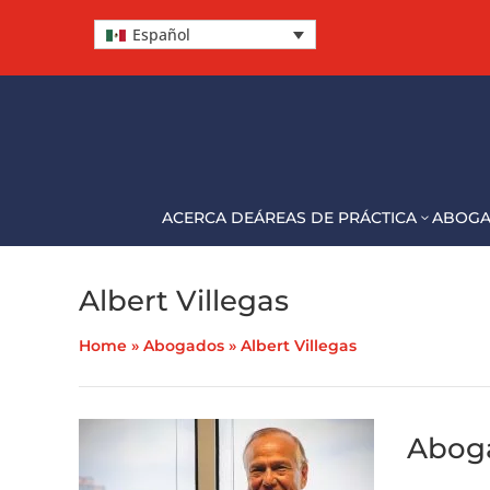
Español
ACERCA DE
ÁREAS DE PRÁCTICA
ABOG
3
Albert Villegas
Home
»
Abogados
»
Albert Villegas
Aboga