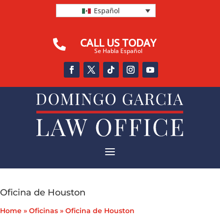
Español
CALL US TODAY

Se Habla Español
a
Oficina de Houston
Home
»
Oficinas
»
Oficina de Houston